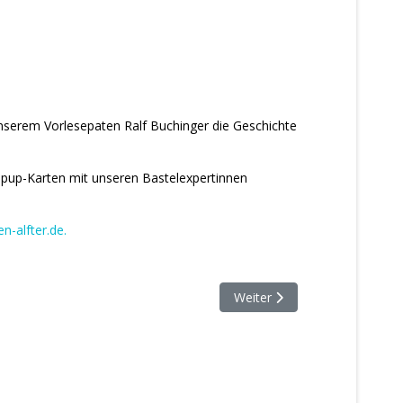
unserem Vorlesepaten Ralf Buchinger die Geschichte
opup-Karten mit unseren Bastelexpertinnen
n-alfter.de
.
Nächster Beitrag: Netzwerktr
Weiter