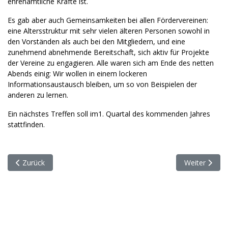
ehrenamtliche Kräfte ist.
Es gab aber auch Gemeinsamkeiten bei allen Fördervereinen:
eine Altersstruktur mit sehr vielen älteren Personen sowohl in
den Vorständen als auch bei den Mitgliedern, und eine
zunehmend abnehmende Bereitschaft, sich aktiv für Projekte
der Vereine zu engagieren. Alle waren sich am Ende des netten
Abends einig: Wir wollen in einem lockeren
Informationsaustausch bleiben, um so von Beispielen der
anderen zu lernen.
Ein nächstes Treffen soll im1. Quartal des kommenden Jahres
stattfinden.
Vorheriger Beitrag: Nach der Sommerpause ist wieder viel los!
Nächster Beit
Zurück
Weiter