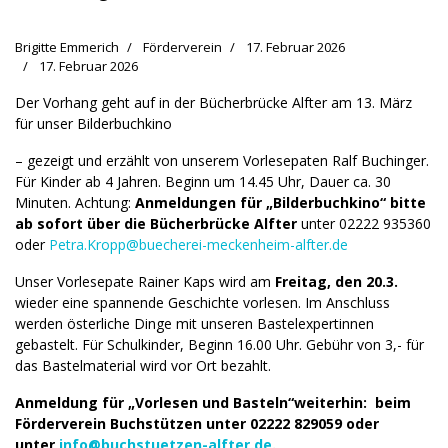
Brigitte Emmerich
Förderverein
17. Februar 2026
17. Februar 2026
Der Vorhang geht auf in der Bücherbrücke Alfter am 13. März
für unser Bilderbuchkino
– gezeigt und erzählt von unserem Vorlesepaten Ralf Buchinger.
Für Kinder ab 4 Jahren. Beginn um 14.45 Uhr, Dauer ca. 30
Minuten. Achtung:
Anmeldungen für „Bilderbuchkino“ bitte
ab sofort über die Bücherbrücke Alfter
unter 02222 935360
oder
Petra.Kropp@buecherei-meckenheim-alfter.de
Unser Vorlesepate Rainer Kaps wird am
Freitag, den 20.3.
wieder eine spannende Geschichte vorlesen. Im Anschluss
werden österliche Dinge mit unseren Bastelexpertinnen
gebastelt. Für Schulkinder, Beginn 16.00 Uhr. Gebühr von 3,- für
das Bastelmaterial wird vor Ort bezahlt.
Anmeldung für „Vorlesen und Basteln“weiterhin: beim
Förderverein Buchstützen unter 02222 829059 oder
unter
info@buchstuetzen-alfter.de
.