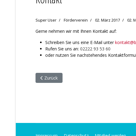
Super User
Förderverein
02. März 2017
02. 
Gerne nehmen wir mit Ihnen Kontakt auf:
Schreiben Sie uns eine E-Mail unter
kontakt@bu
Rufen Sie uns an:
02222 93 53 60
oder nutzen Sie nachstehendes Kontaktformul
Vorheriger Beitrag: Karin Büchel ist tot – eine 
Zurück
Impressum
Datenschutz
Mitglied werden