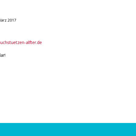
März 2017
chstuetzen-alfter.de
ar!
Stimme des rheinischen Krimis verstummt