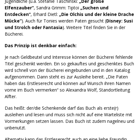
Jugendliche (u.a. Stefanie Taschinski:
„Der große
Elfenzauber“
, Sandra Grimm: Tiptoi
„Suchen und
Entdecken“
, Erhard Dietl:
„Die Olchis und der kleine Drache
Mücke“
). Auch für Tonies werden Paten gesucht (
Disney: Susi
und Strolch oder Fantasia
). Weitere Titel finden Sie in der
Bücherei.
Das Prinzip ist denkbar einfach:
Je nach Geldbeutel und Interesse können der Bücherei fehlende
Titel geschenkt werden. Ein so gekauftes und geschenktes Buch
wird schnell von der Bücherei eingebunden und in den Katalog
aufgenommen. Dann steht es zur Ausleihe bereit. „Die Paten
haben das Erstleserecht und können auf Wunsch ihren Namen
vorne im Buch vermerken“ so Alexandra Wolf, Standortleitung
Alfter.
Das heißt: der/die Schenkende darf das Buch als erste(r)
ausleihen und lesen und muss sich nicht auf eine Warteliste mit
Vormerkungen setzen lassen. Das Buch ist zudem nagelneu und
unbenutzt.
Alternativ kann das Erstleserecht auch an eine liebe Freundin