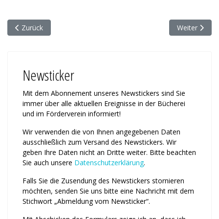
Vorheriger Beitrag: Mit Häkeln ins neue Jahr
Nächster Beit
Zurück
Weiter
Newsticker
Mit dem Abonnement unseres News­tickers sind Sie
immer über alle ak­tu­ellen Ereignisse in der Bücherei
und im Förderverein informiert!
Wir verwenden die von Ihnen an­ge­ge­benen Daten
ausschließlich zum Ver­sand des Newstickers. Wir
geben Ihre Daten nicht an Dritte weiter. Bitte beachten
Sie auch unsere
Daten­schutz­erklärung
.
Falls Sie die Zusendung des News­tickers stornieren
möchten, senden Sie uns bitte eine Nachricht mit dem
Stichwort „Abmeldung vom News­ticker“.