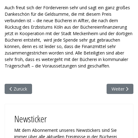
Auch freut sich der Förderverein sehr und sagt ein ganz großes
Dankeschön für die Geldsumme, die mit diesem Preis
verbunden ist – die neue Bücherei in Alfter, die nach dem
Rückzug des Erzbistums Köln aus der Büchereienfinanzierung
jetzt in Kooperation mit der Stadt Meckenheim und der dortigen
Bücherei entsteht, wird jede Spende sehr gut gebrauchen
können, denn es ist leider so, dass die Finanzmittel sehr
zusammengestrichen worden sind. Alle Beteiligten sind aber
sehr froh, dass es weitergeht mit der Bücherei in kommunaler
Trägerschaft – die Voraussetzungen sind geschaffen.
Vorheriger Beitrag: Erfolgreich in das neue Jahr gestartet!
Nächster Bei
Zurück
Weiter
Newsticker
Mit dem Abonnement unseres News­tickers sind Sie
immer über alle ak­tu­ellen Ereignisse in der Bücherei