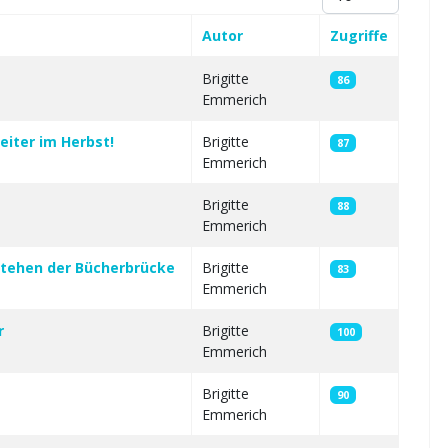
Autor
Zugriffe
Brigitte
86
Emmerich
eiter im Herbst!
Brigitte
87
Emmerich
Brigitte
88
Emmerich
stehen der Bücherbrücke
Brigitte
83
Emmerich
r
Brigitte
100
Emmerich
Brigitte
90
Emmerich