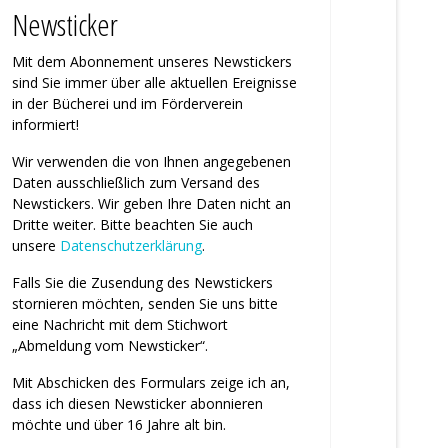
Newsticker
Mit dem Abonnement unseres News­tickers
sind Sie immer über alle ak­tu­ellen Ereignisse
in der Bücherei und im Förderverein
informiert!
Wir verwenden die von Ihnen an­ge­ge­benen
Daten ausschließlich zum Ver­sand des
Newstickers. Wir geben Ihre Daten nicht an
Dritte weiter. Bitte beachten Sie auch
unsere
Daten­schutz­erklärung
.
Falls Sie die Zusendung des News­tickers
stornieren möchten, senden Sie uns bitte
eine Nachricht mit dem Stichwort
„Abmeldung vom News­ticker“.
Mit Abschicken des Formulars zeige ich an,
dass ich diesen Newsticker abonnieren
möchte und über 16 Jahre alt bin.