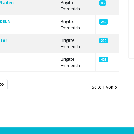
Pfaden
Brigitte
86
Emmerich
ADELN
Brigitte
240
Emmerich
fter
Brigitte
220
Emmerich
Brigitte
425
Emmerich
Seite 1 von 6