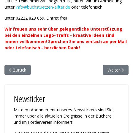
Da die Teilnehmerzahl begrenzt ist, bitten wir um Anmeldung
unter
info@buchstuetzen-alfter.de
oder telefonisch
unter 02222 829 059. Eintritt frei!
Wir freuen uns sehr über gelegentliche Unterstützung
bei den einzelnen Lego-Treffs - kreative Ideen sind
immer willkommen! Sprechen Sie uns einfach an per Mail
oder telefonisch - herzlichen Dank!
Vorheriger Beitrag: Großer Bücherflohmarkt und ein Jubiläum
Nächster Bei
Zurück
Weiter
Newsticker
Mit dem Abonnement unseres News­tickers sind Sie
immer über alle ak­tu­ellen Ereignisse in der Bücherei
und im Förderverein informiert!