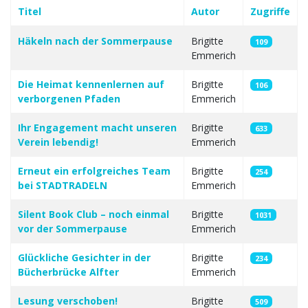
Titel
Autor
Zugriffe
Beiträge
Häkeln nach der Sommerpause
Brigitte
109
Emmerich
Die Heimat kennenlernen auf
Brigitte
106
verborgenen Pfaden
Emmerich
Ihr Engagement macht unseren
Brigitte
633
Verein lebendig!
Emmerich
Erneut ein erfolgreiches Team
Brigitte
254
bei STADTRADELN
Emmerich
Silent Book Club – noch einmal
Brigitte
1031
vor der Sommerpause
Emmerich
Glückliche Gesichter in der
Brigitte
234
Bücherbrücke Alfter
Emmerich
Lesung verschoben!
Brigitte
509