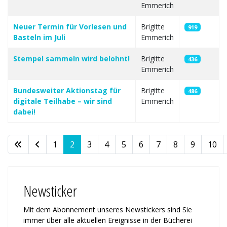
Emmerich
Neuer Termin für Vorlesen und
Brigitte
919
Basteln im Juli
Emmerich
Stempel sammeln wird belohnt!
Brigitte
436
Emmerich
Bundesweiter Aktionstag für
Brigitte
486
digitale Teilhabe – wir sind
Emmerich
dabei!
1
2
3
4
5
6
7
8
9
10
Seite 2 von 11
Newsticker
Mit dem Abonnement unseres News­tickers sind Sie
immer über alle ak­tu­ellen Ereignisse in der Bücherei